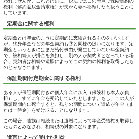
われませんが、これとは別に、税法ではこの時点で保険契約の
権利（解約返戻金請求権）が夫から妻へ移転したと扱うことに
しています。
定期金に関する権利
定期金とは年金のように定期的に支給されるものをいいます
が、終身年金などの年金契約も③と同様の扱いになります。定
期金というときにはまだ給付事由が発生していない年金契約
で、被相続人が掛金を負担し、別の人が契約者となっている場
合、契約者は相続や遺贈によってこの契約の権利を取得したも
のとみなされます。
保証期間付定期金に関する権利
ある人が保証期間付きの個人年金に加入（保険料も本人が負
担）し、すでに年金を受給していたとします。もし、この人が
保証期間内に死亡すると、残りの期間について遺族が年金（ま
たは一時金）を受け取ることになります。
この場合、遺族は相続または遺贈によって年金受給権を取得し
たものとみなされ、相続税の対象になります。
遺言によって受けた利益