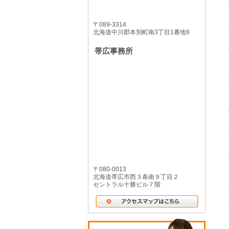
〒089-3314
北海道中川郡本別町南3丁目1番地9
帯広事務所
〒080-0013
北海道帯広市西３条南９丁目２
セントラル十勝ビル７階