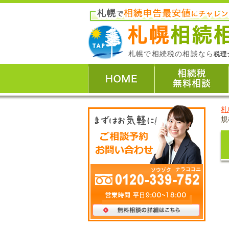
札幌で相続税の相談なら
税理
札
規