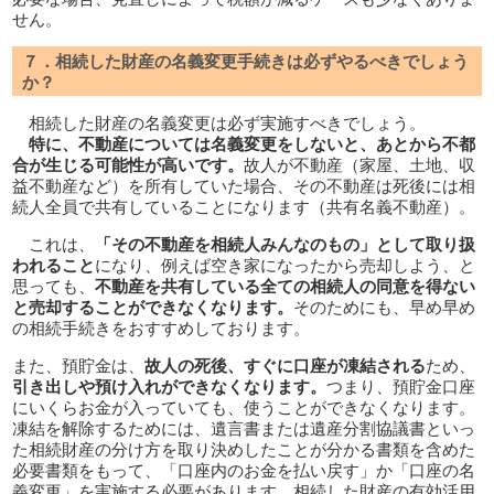
せん。
７．相続した財産の名義変更手続きは必ずやるべきでしょう
か？
相続した財産の名義変更は必ず実施すべきでしょう。
特に、不動産については名義変更をしないと、あとから不都
合が生じる可能性が高いです。
故人が不動産（家屋、土地、収
益不動産など）を所有していた場合、その不動産は死後には相
続人全員で共有していることになります（共有名義不動産）。
これは、
「その不動産を相続人みんなのもの」として取り扱
われること
になり、例えば空き家になったから売却しよう、と
思っても、
不動産を共有している全ての相続人の同意を得ない
と売却することができなくなります。
そのためにも、早め早め
の相続手続きをおすすめしております。
また、預貯金は、
故人の死後、すぐに口座が凍結される
ため、
引き出しや預け入れができなくなります。
つまり、預貯金口座
にいくらお金が入っていても、使うことができなくなります。
凍結を解除するためには、遺言書または遺産分割協議書といっ
た相続財産の分け方を取り決めしたことが分かる書類を含めた
必要書類をもって、「口座内のお金を払い戻す」か「口座の名
義変更」を実施する必要があります。相続した財産の有効活用