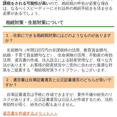
課税をされる可能性が高い
ので、相続税の申告が必要な場合
は、なるべくスピーディーにそれ以外の相続手続きを済ませる
必要があるでしょう。
相続対策・生前対策について
１．生前にできる相続税対策にはどのようなものがあります
か？
生前贈与（年間110万円の非課税枠の活用、教育資金贈与、
結婚・子育て資金贈与など）、生命保険の活用、不動産の有効
活用、遺言書の作成、法人設立による財産管理など、様々な方
法があります。お客様の財産状況やご意向に合わせた最適な対
策をご提案する「相続税対策ライトプラン」もございます。
２．遺言書は自筆証書遺言と公正証書遺言のどちらが良いで
すか？
自筆証書遺言は手軽に作成できますが、要件不備や紛失のリ
スクがあります。公正証書遺言は公証人が作成するため、法的
有効性が高く、紛失の心配もありません。
遺言書を作成するメリット＞＞