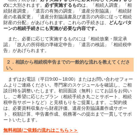
の
に大別されます。
必ず実施するもの
は、「相続人調査」「相
続財産調査」「遺言の有無の調査」「遺産分割協議」「相続財
産の名義変更」「遺産分割協議書及び遺言の内容に従って相続
財産の分配」があげられます。これらの手続きは、
どんなパタ
ーンの相続手続きにも実施が必要な内容です。
また、必要に応じて実施するものには「相続放棄・限定承
認」「故人の所得税の準確定申告」「遺言の検認」「相続税申
告」があげられます。
２．相談から相続税申告までの一般的な流れを教えてくださ
い。
まずはお電話（平日9:00～18:00）またはお問い合わせフォー
ムよりご連絡ください。専門家のスケジュールを確認し、ご相
談日時を調整いたします。初回面談（無料）にてお話をお伺い
し、ご希望に応じたプラン（相続手続き丸ごとサポート、相続
税申告サポートなど）と見積もりをご提案します。ご契約後
は、必要資料収集から財産評価、遺産分割協議書作成サポー
ト、税額計算、申告書作成、税務署への提出まで一貫してサポ
ートいたします。
無料相談/ご依頼の流れはこちら＞＞