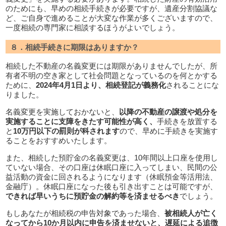
のためにも、早めの相続手続きが必要ですが、遺産分割協議な
ど、ご自身で進めることが大変な作業が多くございますので、
一度相続の専門家に相談するほうがよいでしょう。
８．相続手続きに期限はありますか？
相続した不動産の名義変更には期限がありませんでしたが、所
有者不明の空き家として社会問題となっているのを何とかする
ために、
2024年4月1日より、相続登記が義務化
されることにな
りました。
名義変更を実施しておかないと、
以降の不動産の譲渡や処分を
実施することに支障をきたす可能性が高く、
手続きを放置する
と
10万円以下の罰則が科されます
ので、早めに手続きを実施す
ることをおすすめいたします。
また、相続した預貯金の名義変更は、10年間以上口座を使用し
ていない場合、その口座は休眠口座に入ってしまい、民間の公
益活動の資金に回されるようになります（休眠預金等活用法、
金融庁）。休眠口座になった後も引き出すことは可能ですが、
できれば早いうちに預貯金の解約等を済ませるべき
でしょう。
もしあなたが相続税の申告対象であった場合、
被相続人が亡く
なってから10か月以内に申告を済ませないと、遅延による追徴