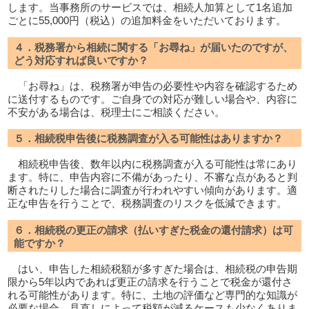
します。当事務所のサービスでは、相続人加算として1名追加
ごとに55,000円（税込）の追加料金をいただいております。
４．税務署から相続に関する「お尋ね」が届いたのですが、
どう対応すれば良いですか？
「お尋ね」は、税務署が申告の必要性や内容を確認するため
に送付するものです。ご自身での対応が難しい場合や、内容に
不安がある場合は、税理士にご相談ください。
５．相続税申告後に税務調査が入る可能性はありますか？
相続税申告後、数年以内に税務調査が入る可能性は常にあり
ます。特に、申告内容に不備があったり、不審な点があると判
断されたりした場合に調査が行われやすい傾向があります。適
正な申告を行うことで、税務調査のリスクを低減できます。
６．相続税の更正の請求（払いすぎた税金の還付請求）は可
能ですか？
はい、申告した相続税額が多すぎた場合は、相続税の申告期
限から5年以内であれば更正の請求を行うことで税金が還付さ
れる可能性があります。特に、土地の評価など専門的な知識が
必要な場合、見直しによって税額が減るケースも少なくありま