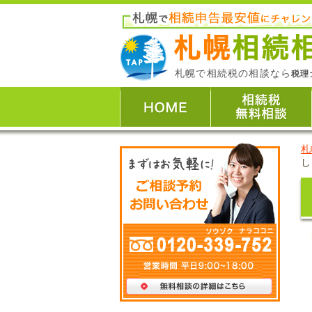
札幌で相続税の相談なら
税理
札
し