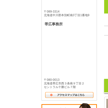
〒089-3314
北海道中川郡本別町南3丁目1番地9
帯広事務所
〒080-0013
北海道帯広市西３条南９丁目２
セントラル十勝ビル７階