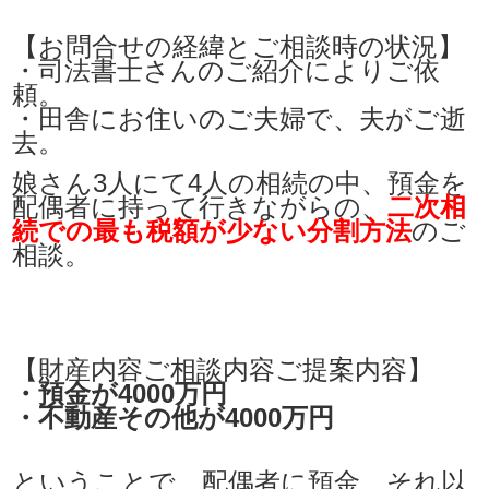
【お問合せの経緯とご相談時の状況】
・司法書士さんのご紹介によりご依
頼。
・田舎にお住いのご夫婦で、夫がご逝
去。
娘さん3人にて4人の相続の中、預金を
配偶者に持って行きながらの、
二次相
続での最も税額が少ない分割方法
のご
相談。
【財産内容ご相談内容ご提案内容】
・預金が4000万円
・不動産その他が4000万円
ということで、配偶者に預金、それ以