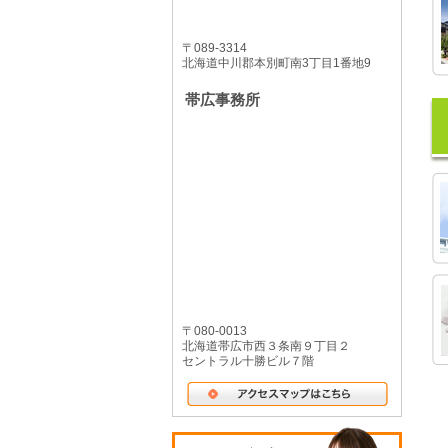
〒089-3314
北海道中川郡本別町南3丁目1番地9
帯広事務所
〒080-0013
北海道帯広市西３条南９丁目２
セントラル十勝ビル７階