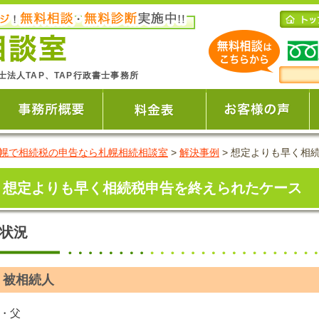
士法人TAP、TAP行政書士事務所
幌で相続税の申告なら札幌相続相談室
>
解決事例
>
想定よりも早く相
想定よりも早く相続税申告を終えられたケース
状況
被相続人
・父