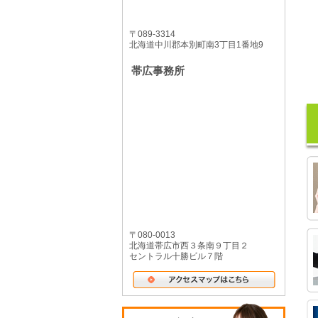
〒089-3314
北海道中川郡本別町南3丁目1番地9
帯広事務所
〒080-0013
北海道帯広市西３条南９丁目２
セントラル十勝ビル７階